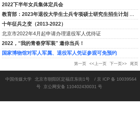
2022下半年女兵集体定兵会
教育部：2023年退役大学生士兵专项硕士研究生招生计划 发布
十年征兵之变（2013-2022）
北京市2022年4月起申请办理退役军人优待证
2022，“我的青春穿军装” 邀你当兵！
国家博物馆对军人军属、退役军人凭证参观可免预约
第一页
<<上一页
下一页>>
尾页
中国传媒大学
北京市朝阳区定福庄东街1号
/ 京 ICP 备 10039564
号
京公网安备 110402430031 号